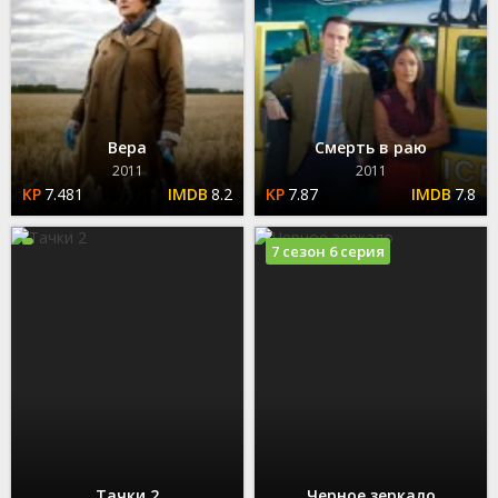
Вера
Смерть в раю
2011
2011
7.481
8.2
7.87
7.8
7 сезон 6 серия
Тачки 2
Черное зеркало