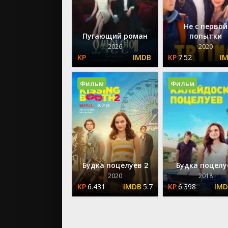
Не с первой
Пугающий роман
попытки
2026
2020
7.52
Фильм
Фильм
Будка поцелуев 2
Будка поцелу
2020
2018
6.431
5.7
6.398