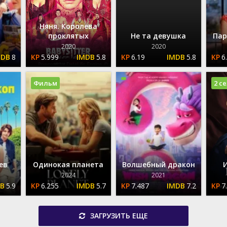
Няня. Королева
проклятых
Не та девушка
Пар
2020
2020
8
5.999
5.8
6.19
5.8
6
Фильм
2 с
ев
Одинокая планета
Волшебный дракон
2024
2021
5.9
6.255
5.7
7.487
7.2
7
ЗАГРУЗИТЬ ЕЩЕ