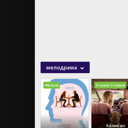
20
20
20
20
20
20
20
20
20
мелодрама
20
20
20
Фильм
3 сезон 3 серия
Колин из