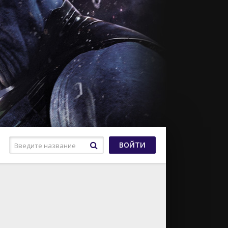
ВОЙТИ
Криминал
Мелодрама
NETFLIX
Мультфильм
HBO