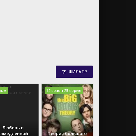
Приключения
Paramount+
Семейный
Disney+
Спорт
AppleTV
Триллер
Документальный
Ужасы
Фантастика
Фэнтези
ФИЛЬТР
льм
12 сезон 25 серия
Любовь в
замедленной
Теория большого