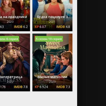
а на праздники
Будка поцелуев 3
2020
2021
.63
6.2
6.07
4.8
езон 6 серия
5 сезон 10 серия
Императрица
Милые магнолии
2022
2020
.176
7.8
6.924
7.3