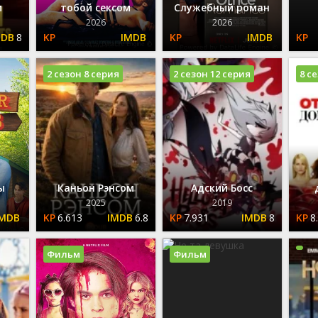
и
тобой сексом
Служебный роман
2026
2026
8
2 сезон 8 серия
2 сезон 12 серия
8 с
ы
Каньон Рэнсом
Адский Босс
2025
2019
6.613
6.8
7.931
8
8
Фильм
Фильм