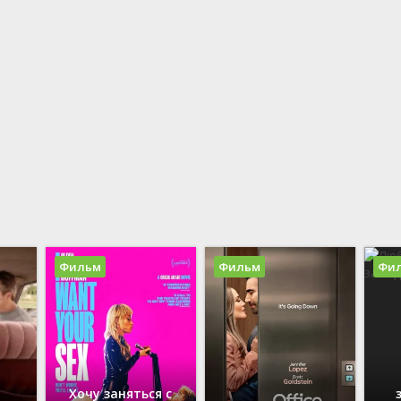
21
Германия
Вестерн
20
Польша
Военный
19
Швейцария
Детектив
18
Италия
Детский
17
Франция
16
Канада
Драма
15
История
14
Комедия
13
12
11
10
Фильм
Фильм
Фи
Хочу заняться с