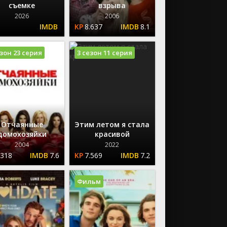
съемке
взрыва
2026
2006
8.637
8.1
езон 23 серия
3 сезон 11 серия
Отчаянные
Этим летом я стала
домохозяйки
красивой
2004
2022
.318
7.6
7.569
7.2
Фильм