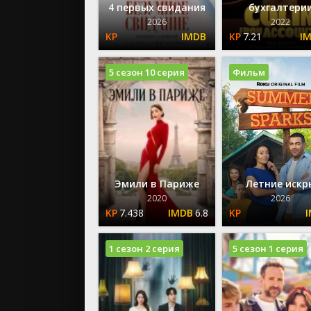
4 первых свидания
бухгалтери
2026
2022
7.21
5 сезон 10 серия
Фильм
Эмили в Париже
Летние искр
2020
2026
7.438
6.8
1 сезон 2 серия
5 сезон 1 серия