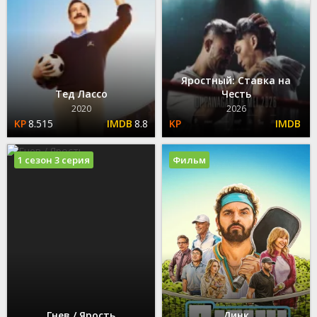
Яростный: Ставка на
Тед Лассо
Честь
2020
2026
8.515
8.8
1 сезон 3 серия
Фильм
Гнев / Ярость
Динк