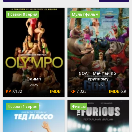
1 сезон 8 серия
Мультфильм
GOAT: Мечтай по-
Олимп
крупному
2025
2026
7.132
7.323
6.9
4 сезон 1 серия
Фильм