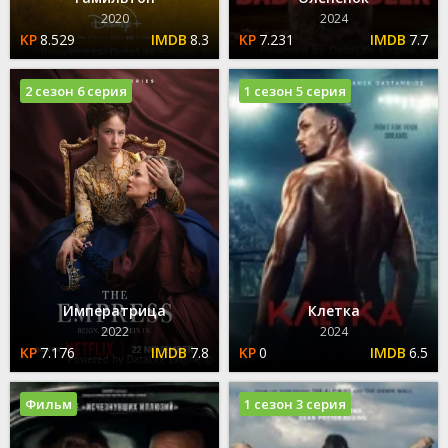
2020
2024
8.529
8.3
7.231
7.7
2 сезон 6 серия
1 сезон 5 серия
Императрица
Клетка
2022
2024
7.176
7.8
0
6.5
Фильм
1 сезон 3 серия