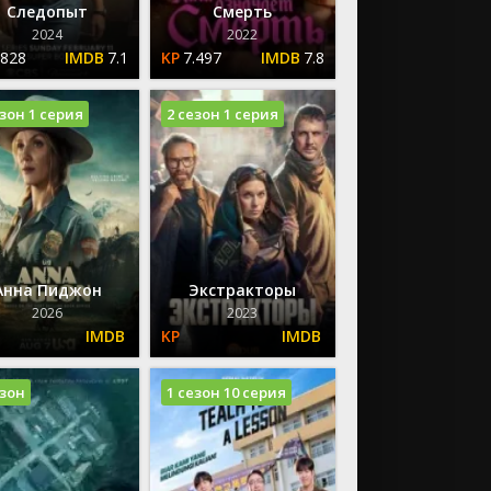
Следопыт
Смерть
2024
2022
.828
7.1
7.497
7.8
езон 1 серия
2 сезон 1 серия
Анна Пиджон
Экстракторы
2026
2023
езон
1 сезон 10 серия