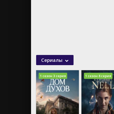
20
20
20
20
20
20
20
20
20
Сериалы
20
20
20
1 сезон 3 серия
1 сезон 8 серия