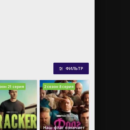
Приключения
Paramount+
Семейный
Disney+
Спорт
AppleTV
Триллер
Документальный
Ужасы
Фантастика
Фэнтези
ФИЛЬТР
езон 21 серия
2 сезон 8 серия
Наш флаг означает