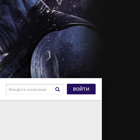
ВОЙТИ
Криминал
Мелодрама
NETFLIX
Мультфильм
HBO