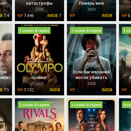
елл
катастрофы
Поверь мне
2025
2026
7.4
7.446
7
6
1 сезон 8 серия
1 сезон 8 серия
1 с
три
Если бы желания
 мне
Олимп
могли убивать
2025
2026
7.5
7.132
2 сезон 8 серия
1 сезон 8 серия
4 с