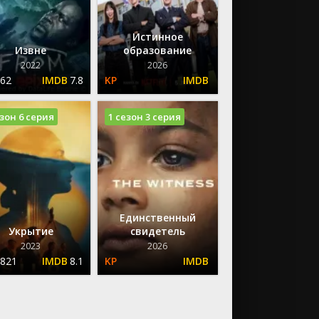
Истинное
Извне
образование
2022
2026
.62
7.8
езон 6 серия
1 сезон 3 серия
Единственный
Укрытие
свидетель
2023
2026
.821
8.1