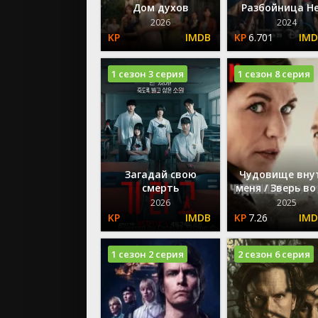
Дом духов
Разбойница Н
2026
2024
6.701
1 сезон 3 серия
1 сезон 8 серия
Загадай свою
Чудовище вну
смерть
меня / Зверь во
2026
2025
7.26
1 сезон 2 серия
2 сезон 6 серия