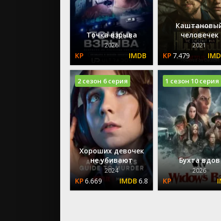
Каштановы
Точка взрыва
человечек
2026
2021
7.479
2 сезон 6 серия
1 сезон 10 серия
Хороших девочек
не убивают
Бухта вдов
2024
2026
6.669
6.8