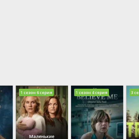
21
Германия
Вестерн
20
Польша
Военный
19
Швейцария
Детектив
18
Италия
Детский
17
Франция
16
Канада
Драма
15
История
14
Комедия
13
12
11
10
1 сезон 6 серия
1 сезон 4 серия
3 с
Маленькие